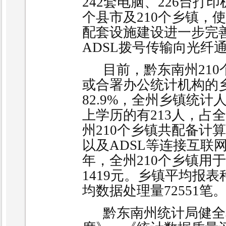
242
套电脑、
226
台打印
个县市及
210
个乡镇，使
配套设施建设进一步完
ADSL
拨号传输向光纤
目前，黔东南州
210
或合署办公统计机构的
82.9%
，全州乡镇统计
上学历的有
213
人，占全
州
210
个乡镇共配备计算
以及
ADSL
等连接互联
年，全州
210
个乡镇用于
1419
元。乡镇平均报表
均数据处理量
72551
笔
黔东南州统计局健全