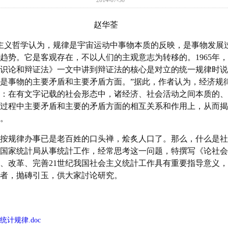
2014-07-30
赵华荃
学认为，规律是宇宙运动中事物本质的反映，是事物发展过
趋势。它是客观存在，不以人们的主观意志为转移的。
1965
年，
识论和辩证法》一文中讲到辩证法的核心是对立的统一规律时说
是事物的主要矛盾和主要矛盾方面。”据此，作者认为，经济规
：在有文字记载的社会形态中，诸经济、社会活动之间本质的、
过程中主要矛盾和主要的矛盾方面的相互关系和作用上，从而揭
。
规律办事已是老百姓的口头禅，烩炙人口了。那么，什么是社
国家统計局从事统計工作，经常思考这一问题，特撰写《论社会
、改革、完善
21
世纪我国社会主义统計工作具有重要指导意义，
者，抛磚引玉，供大家討论研究。
计规律.doc