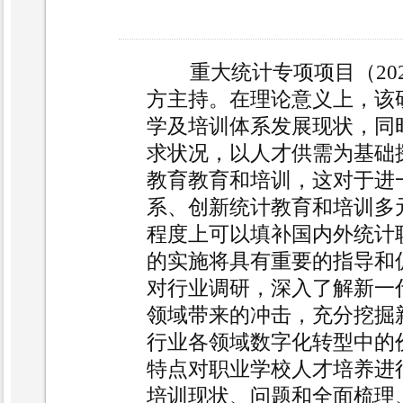
重大统计专项项目（2022
方主持。在理论意义上，该
学
及培训
体系
发
展
现状，同
求状况，
以人才供需为基础
教育教育和培训，这对于进
系、创新统计教育
和
培训多
程度上
可以填补国内外
统计
的实施将具有重要的指导和
对行业调研，
深入了解新一
领域带来的冲击，
充分
挖掘
行业各领域数字化转型中的
特点对职业学校人才
培养进
培训现状、问题和
全面梳理