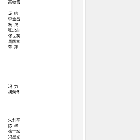
高敏雪
庞 皓
李金昌
杨 虎
张忠占
张世英
周国富
蒋 萍
冯 力
胡荣华
朱利平
陈 华
张世斌
冯星光