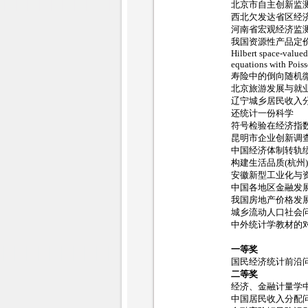
北京市自主创新监
西北欠发达省区经
河南省宏观经济监
我国资源性产品定
Hilbert space-valued
equations with Pois
寿险中的倒向随机
北京旅游发展与就
辽宁城乡居民收入
还统计一份科学
符号检验在经济指
昆明市企业创新调
中国经济体制转轨
构建生活品质(杭州
安徽新型工业化与
中国各地区金融发
我国房地产价格发
城乡流动人口社会
中外统计学教材的
一等奖
国民经济统计前沿
二等奖
经济、金融计量学
中国居民收入分配