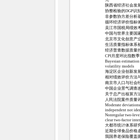
陕西省经济社会发
协整检验的DGP识
非参数协方差分析
循环经济评价指标
吴江市国税局绩效
中国与世界主要国
北京市文化创意产
生活质量指标体系
经济普查数据质量
CPI月度环比指数
Bayesian estimation 
volatility models
海淀区企业创新发
相对绩效评价方法
南京市人口与社会
中国企业景气调查
关于总产出核算方
人民法院案件质量
Moderate deviations
independent not iden
Nonregular two-level
clear two-factor inte
大都市统计体系研
近期全球食品价格
我国养老保险覆盖