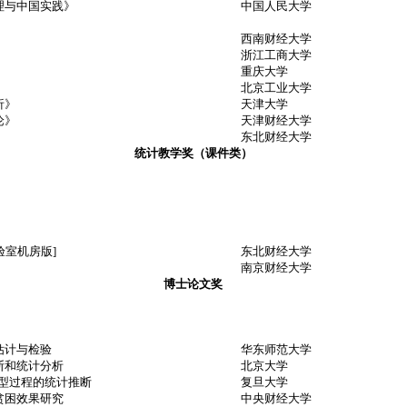
理与中国实践》
中国人民大学
西南财经大学
浙江工商大学
重庆大学
北京工业大学
析》
天津大学
论》
天津财经大学
东北财经大学
统计教学奖（课件类）
实验室机房版]
东北财经大学
》
南京财经大学
博士论文奖
估计与检验
华东师范大学
断和统计分析
北京大学
U型过程的统计推断
复旦大学
贫困效果研究
中央财经大学