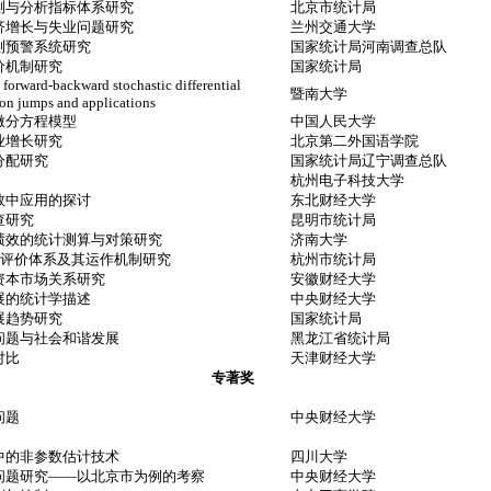
测与分析指标体系研究
北京市统计局
济增长与失业问题研究
兰州交通大学
测预警系统研究
国家统计局河南调查总队
价机制研究
国家统计局
 forward-backward stochastic differential
暨南大学
son jumps and applications
微分方程模型
中国人民大学
业增长研究
北京第二外国语学院
分配研究
国家统计局辽宁调查总队
杭州电子科技大学
数中应用的探讨
东北财经大学
查研究
昆明市统计局
绩效的统计测算与对策研究
济南大学
)评价体系及其运作机制研究
杭州市统计局
资本市场关系研究
安徽财经大学
展的统计学描述
中央财经大学
展趋势研究
国家统计局
问题与社会和谐发展
黑龙江省统计局
对比
天津财经大学
专著奖
问题
中央财经大学
中的非参数估计技术
四川大学
问题研究——以北京市为例的考察
中央财经大学