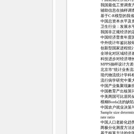
我国最低工资调查
辅助信息在抽样调
基于C-R模型的我
中国总资本水平及
卫生行业：发展水
我国非正规经济的
中国经济普查年度
中外统计年鉴比较
创新型国家进程统
全球化对区域经济
科技进步对经济增
MPPS抽样设计方
北京市“统计业务流
现代物流统计学科
流行病学研究中重
中国产业集聚现象
中国教育产出核算
中美两国可比居民
模糊Borda法的
中国农户就业决策
Sample size determin
rate ratio
中国人口老龄化趋
两极分化测度方法
基于核算方法的中