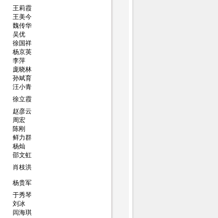
王莉霞
王美今
魏传华
吴优
徐国祥
杨京英
李萍
庞晓林
孙斌育
汪小青
徐立霞
赵彦云
周宏
陈刚
鲜力群
杨灿
邵文虹
肖枝洪
杨贵军
于秀琴
刘冰
闾海琪