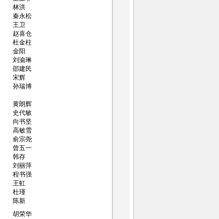
林洪
秦永松
王卫
赵喜仓
杜金柱
金阳
刘渝琳
邵建民
宋辉
孙瑞博
黄朗辉
史代敏
向书坚
高敏雪
俞宗尧
曾五一
韩存
刘丽萍
程书强
王虹
杜瑾
陈新
胡荣华