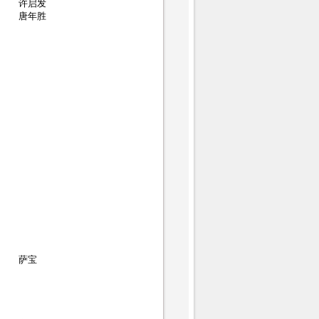
许启发
唐年胜
萨宝