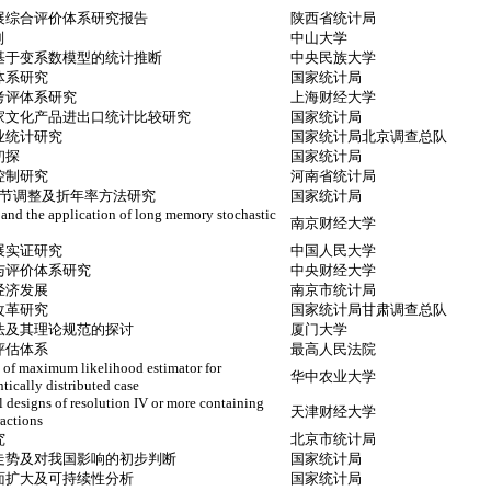
展综合评价体系研究报告
陕西省统计局
别
中山大学
基于变系数模型的统计推断
中央民族大学
体系研究
国家统计局
考评体系研究
上海财经大学
家文化产品进出口统计比较研究
国家统计局
业统计研究
国家统计局北京调查总队
初探
国家统计局
控制研究
河南省统计局
季节调整及折年率方法研究
国家统计局
and the application of long memory stochastic
南京财经大学
展实证研究
中国人民大学
与评价体系研究
中央财经大学
经济发展
南京市统计局
改革研究
国家统计局甘肃调查总队
法及其理论规范的探讨
厦门大学
评估体系
最高人民法院
 of maximum likelihood estimator for
华中农业大学
tically distributed case
 designs of resolution IV or more containing
天津财经大学
ractions
究
北京市统计局
走势及对我国影响的初步判断
国家统计局
面扩大及可持续性分析
国家统计局