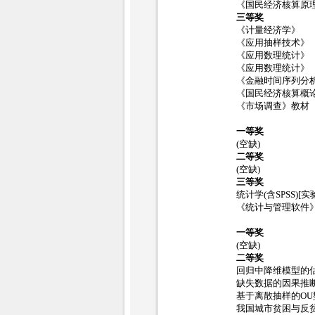
《国民经济核算原
三等奖
《计量经济学》
《应用抽样技术》
《应用数理统计》
《应用数理统计》
《金融时间序列分
《国民经济核算概
《市场调查》教材
一等奖
(空缺)
二等奖
(空缺)
三等奖
统计学(含SPSS)[
《统计与管理软件
一等奖
(空缺)
二等奖
回归中降维模型的
缺失数据的因果推
基于离散抽样的O
我国城市贫困与反