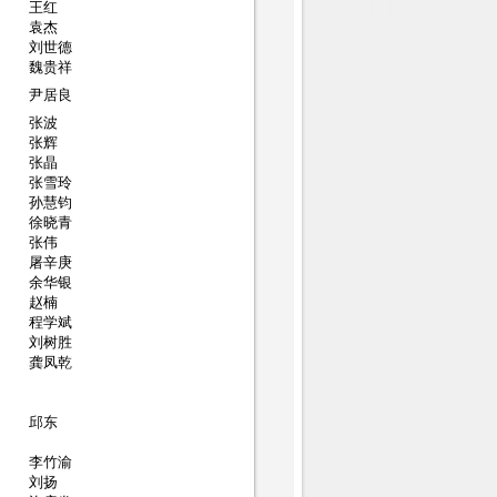
王红
袁杰
刘世德
魏贵祥
尹居良
张波
张辉
张晶
张雪玲
孙慧钧
徐晓青
张伟
屠辛庚
余华银
赵楠
程学斌
刘树胜
龚凤乾
邱东
李竹渝
刘扬