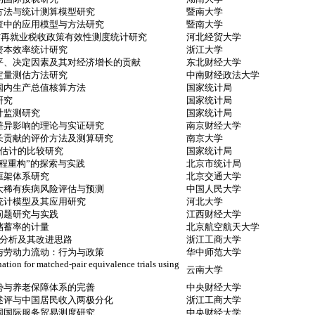
方法与统计测算模型研究
暨南大学
查中的应用模型与方法研究
暨南大学
省再就业税收政策有效性测度统计研究
河北经贸大学
资本效率统计研究
浙江大学
平、决定因素及其对经济增长的贡献
东北财经大学
定量测估方法研究
中南财经政法大学
国内生产总值核算方法
国家统计局
研究
国家统计局
计监测研究
国家统计局
差异影响的理论与实证研究
南京财经大学
长贡献的评价方法及测算研究
南京大学
差估计的比较研究
国家统计局
程重构”的探索与实践
北京市统计局
框架体系研究
北京交通大学
大稀有疾病风险评估与预测
中国人民大学
统计模型及其应用研究
河北大学
问题研究与实践
江西财经大学
储蓄率的计量
北京航空航天大学
缺陷分析及其改进思路
浙江工商大学
与劳动力流动：行为与政策
华中师范大学
ation for matched-pair equivalence trials using
云南大学
势与养老保障体系的完善
中央财经大学
述评与中国居民收入两极分化
浙江工商大学
国国际服务贸易测度研究
中央财经大学