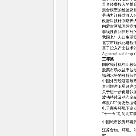
普查经费投入的博
混合模型的检验及
劳动力迁移对收入
政府科技计划培养
内蒙古区域国际竞
非线性自回归序列
我国老年人口生活
北京市现代化进程
基于投入产出技术
A generalized drop-th
三等奖
国家统计机构比较
股票市场收益率波
福利水平的可持续
中国外资经济发展
贵州旅游卫星账户(G
关于进一步促进我
波动持续及动态金
年度GDP历史数据
电子商务环境下企
“十一五”期间北京
中国城市投资环境
江苏食物、环境、能
究