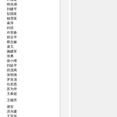
韩兆洲
刘建平
彭国富
钱雪亚
蒋萍
刘洪
许宪春
郑京平
察志敏
凌亢
施建军
张勇
侯小维
刘延平
田茂再
张明倩
罗良清
任若恩
苏为华
王春超
王顺芳
谢安
洪兴建
王亚菲